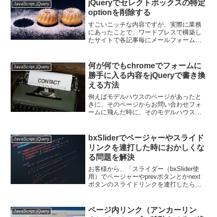
プラグインを使います。<div id="...
jQueryでセレクトボックスの特定
JavaScript,jQuery
optionを削除する
すごいニッチな内容ですが、実際に業務
にあったことで、ワードプレスで構築し
たサイトで各記事毎にメールフォーム
（contactform7）を設置し、送信すると
その記事のタイトルを含めてメールが届
くといったものでした。その際、メール
何が何でもchromeでフォームに
JavaScript,jQuery
フォームにセレ...
勝手に入る内容をjQueryで書き換
える方法
例えばモデルハウスのページがあったと
きに、そのページからお問い合わせフォ
ームに飛んだ時に、そのモデルハウスペ
ージの名前を、自動的にお問い合わせフ
ォーム内のinputに表示させたいとき、
jQueryでinputのvalueに入れることがある
bxSliderでページャーやスライド
JavaScript,jQuery
と...
リンクを連打した時におかしくな
る問題を解決
お客様から、「スライダー（bxSlider使
用）でページャーやprevボタンとかnext
ボタンのスライドリンクを連打したら変
な動きになる！」とクレームが来まし
た。連打て･･･と思いつつやってみると確
かに何か挙動がおかしい。ページャーが
ページ内リンク（アンカーリン
JavaScript,jQuery
途中で...