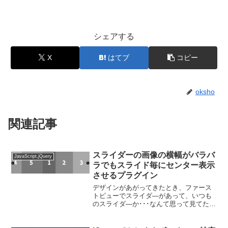
シェアする
X
はてブ
コピー
oksho
関連記事
スライダーの画像の横幅がバラバ
JavaScript,jQuery
ラでもスライド毎にセンター表示
させるプラグイン
デザインがあがってきたとき、ファース
トビューでスライダ―があって、いつも
のスライダ―か･･･なんて思って見てたら
以下画像のようなときがあります。こう
いうときは私は「FilmRoll」というjQuery