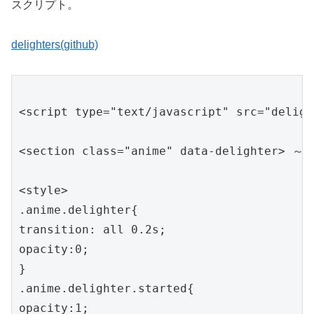
スクリプト。
delighters(github)
<script type="text/javascript" src="deligh
<section class="anime" data-delighter> ～ <
<style>

.anime.delighter{

transition: all 0.2s;

opacity:0;

}

.anime.delighter.started{

opacity:1;
