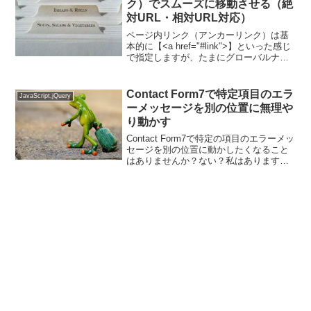
ク）でスムーズに移動させる（絶
対URL・相対URL対応）
ページ内リンク（アンカーリンク）は基
本的に【<a href="#link">】といった感じ
で指定しますが、たまにグローバルナビ
やフッターのリンクなど全ページ共通箇
所でリンクを指定している場合がありま
す。そういった場合、相対パスで各ペー
Contact Form7で特定項目のエラ
JavaScript,jQuery
ジに書...
ーメッセージを別の位置に無理や
り動かす
Contact Form7で特定の項目のエラーメッ
セージを別の位置に動かしたくなること
はありませんか？ない？私はあります。
お客様の要望です。何故かフォームの特
定項目が、ちょっと離れた位置に存在し
ており、普通にエラーメッセージを出す
とそれを見...